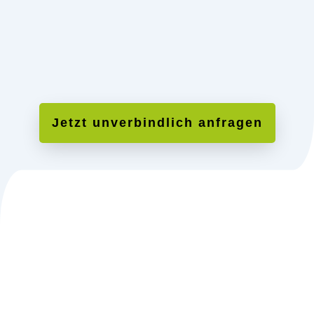
Wenn Sie eine leitende Position anstreben und sich für
Führungsaufgaben in verschiedenen Einrichtungen
qualifizieren möchten.
Jetzt unverbindlich anfragen
Wenn Sie Ihre beruflichen Kompetenzen erweitern
möchten, um in diversen Bereichen erfolgreich tätig zu
sein.